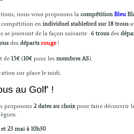
itions, nous vous proposons la
compétition
Bleu
Bl
 compétition en
individuel stableford sur 18 trous
av
us se joueront de la façon suivante :
6 trous
des
dépa
rous
des
départs
rouge
!
nt de
15€
(
10€
pour les
membres AS
).
ration sur place le midi.
Tous au Golf' !
us proposons
2
dates au choix
pour faire découvrir le
lègues:
et 23 mai à 10h30