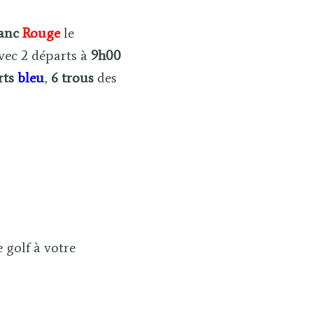
anc
Rouge
le
ec 2 départs à
9h00
rts
bleu
,
6 trous
des
 golf à votre