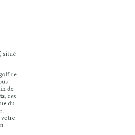
, situé
golf de
vous
in de
ts
, des
que du
et
 votre
in