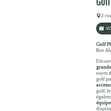
Golf
2 ru
VO
Golf P
Rue Al
Découv
grande
soyez
golf p
access
golf, l
égalem
équip
d'opti