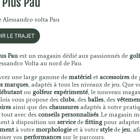
 Plus Pau
e Alessandro volta Pau
IR LE TRAJET
lus Pau
est un magasin dédié aux passionnés de
golf
essandro Volta au nord de Pau.
rez une large gamme de
matériel
et
accessoires
de 
s marques
, adaptés à tous les niveaux de jeu. Que 
débutant
ou
golfeur
expérimenté
, le nouveau magas
alois vous propose des
clubs
, des
balles
, des
vêtemen
oires
ainsi que des
chaussures
adaptés à votre prati
e tout avec des
conseils personnalisés
. Le magasin m
ent à disposition un
service
de
fitting
pour adapter
ement
à votre
morphologie
et à votre
style
de
jeu
, af
miser vos
performances
sur le parcours.