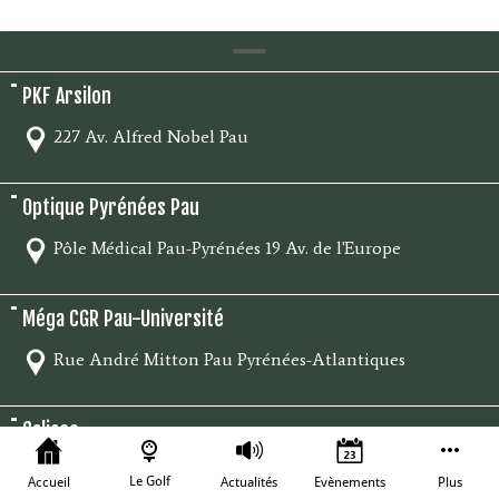
PKF Arsilon
227 Av. Alfred Nobel Pau
Optique Pyrénées Pau
Pôle Médical Pau-Pyrénées 19 Av. de l'Europe
Méga CGR Pau-Université
Rue André Mitton Pau Pyrénées-Atlantiques
Caliceo
ZA Du Parkway 2 Rue des Tiredous
Le Golf
Accueil
Actualités
Evènements
Plus