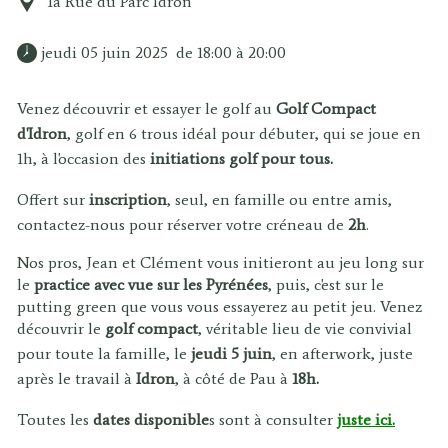
1a Rue du Parc Idron
 jeudi 05 juin 2025  de 18:00 à 20:00 
Venez découvrir et essayer le golf au
Golf Compact
d'Idron
, golf en 6 trous idéal pour débuter, qui se joue en
1h, à l'occasion des
initiations golf pour tous.
Offert sur
inscription
, seul, en famille ou entre amis,
contactez-nous pour réserver votre créneau de
2h
.
Nos pros, Jean et Clément vous initieront au jeu long sur
le
practice avec vue sur les Pyrénées
, puis, c'est sur le
putting green que vous vous essayerez au petit jeu. Venez
découvrir le
golf compact
, véritable lieu de vie convivial
pour toute la famille, le
jeudi 5 juin
, en afterwork, juste
après le travail à
Idron
, à côté de Pau à
18h.
Toutes les
dates disponible
s sont à consulter
juste ici.