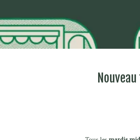
Nouveau f
Tous les
mardis mid