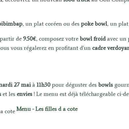
bibimbap
, un plat coréen ou des
poke bowl
, un pla
 partir de
9.50€
, composez votre
bowl froid
avec un 
ous vous régalerez en profitant d'un
cadre verdoya
ardi 27 mai
à
11h30
pour déguster des
bowls
gour
s
et les
envies
! Le menu est déjà téléchargeable ci-de
Menu - Les filles d a cote