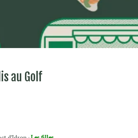
is au Golf
t d'Idron :
Les filles