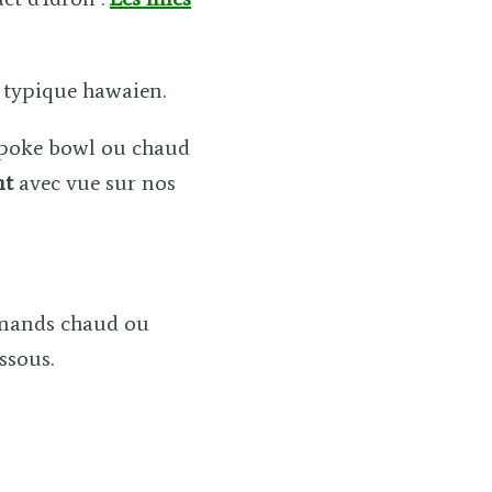
t typique hawaien.
poke bowl ou chaud
nt
avec vue sur nos
mands chaud ou
ssous.