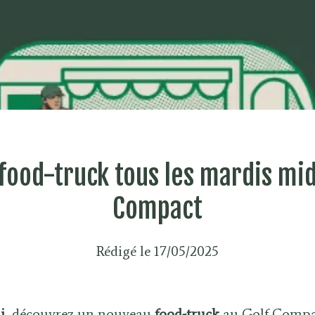
ood-truck tous les mardis mid
Compact
Rédigé le 17/05/2025
i
, découvrez un nouveau
food-truck
au Golf Compac