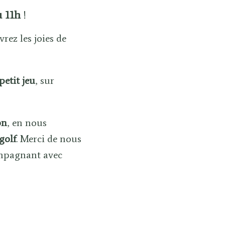
u 11h
!
vrez les joies de
petit jeu
, sur
on
, en nous
golf
. Merci de nous
ompagnant avec