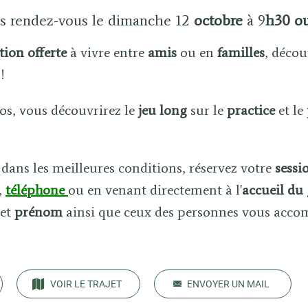
 rendez-vous le dimanche 12
octobre
à 9
h30 o
ation
offerte
à vivre entre
amis
ou en
familles
, décou
r
!
os, vous découvrirez le
jeu long
sur le
practice
et le
 dans les meilleures conditions, réservez votre
sessi
,
téléphone
ou en venant directement à l'
accueil du 
et
prénom
ainsi que ceux des personnes vous acc
VOIR LE TRAJET
ENVOYER UN MAIL