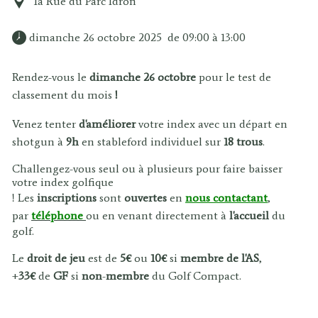
1a Rue du Parc Idron
 dimanche 26 octobre 2025  de 09:00 à 13:00 
Rendez-vous le
dimanche 26 octobre
pour le test de
classement du mois
!
Venez tenter
d'améliorer
votre index avec un départ en
shotgun à
9h
en stableford individuel sur
18 trous
.
Challengez-vous seul ou à plusieurs pour faire baisser
votre index golfique
! Les
inscriptions
sont
ouvertes
en
nous contactant
,
par
téléphone
ou en venant directement à
l'accueil
du
golf.
Le
droit de jeu
est de
5€
ou
10€
si
membre de l'AS
,
+
33€
de
GF
si
non
-
membre
du Golf Compact.