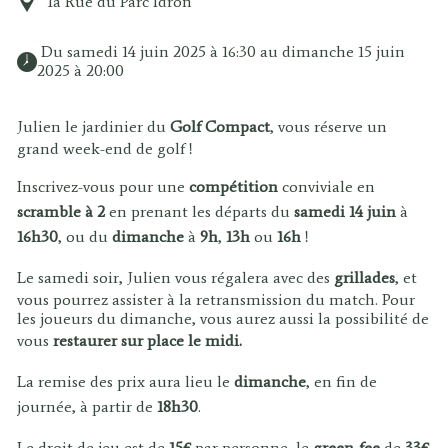
1a Rue du Parc Idron
 Du samedi 14 juin 2025 à 16:30 au dimanche 15 juin 
2025 à 20:00 
Julien le jardinier du
Golf Compact
, vous réserve un
grand week-end de golf !
Inscrivez-vous pour une
compétition
conviviale en
scramble à 2
en prenant les départs du
samedi 14 juin
à
16h30
, ou du
dimanche
à
9h
,
13h
ou
16h
!
Le samedi soir, Julien vous régalera avec des
grillades
, et
vous pourrez assister à la retransmission du match. Pour
les joueurs du dimanche, vous aurez aussi la possibilité de
vous
restaurer sur place le midi.
La remise des prix aura lieu le
dimanche
, en fin de
journée, à partir de
18h30
.
Le droit de jeu est de
15€
par personne, le
green-fee
de
33€