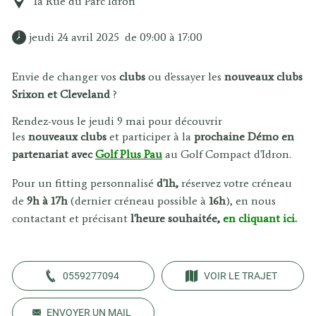
1a Rue du Parc Idron
 jeudi 24 avril 2025  de 09:00 à 17:00 
Envie de changer vos
clubs
ou d'essayer les
nouveaux
clubs
Srixon et Cleveland
?
Rendez-vous le jeudi 9 mai pour découvrir
les
nouveaux
clubs
et participer à la
prochaine
Démo
en
partenariat avec
Golf Plus Pau
au Golf Compact d'Idron.
Pour un fitting personnalisé
d'1h,
réservez votre créneau
de
9h à 17h
(dernier créneau possible à
16h
), en nous
contactant et précisant
l'heure
souhaitée,
en cliquant ici.
0559277094
VOIR LE TRAJET
ENVOYER UN MAIL