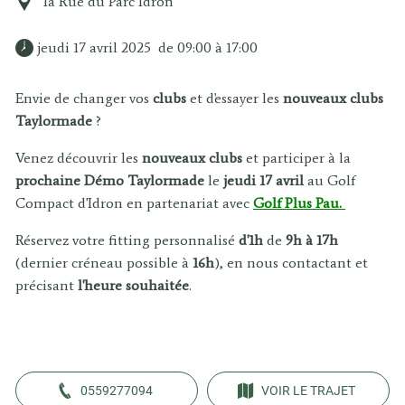
1a Rue du Parc Idron
 jeudi 17 avril 2025  de 09:00 à 17:00 
Envie de changer vos
clubs
et d'essayer les
nouveaux
clubs
Taylormade
?
Venez découvrir les
nouveaux
clubs
et participer à la
prochaine
Démo
Taylormade
le
jeudi 17 avril
au Golf
Compact d'Idron en partenariat avec
Golf Plus Pau.
Réservez votre fitting personnalisé
d'1h
de
9h à 17h
(dernier créneau possible à
16h
), en nous contactant et
précisant
l'heure
souhaitée
.
0559277094
VOIR LE TRAJET