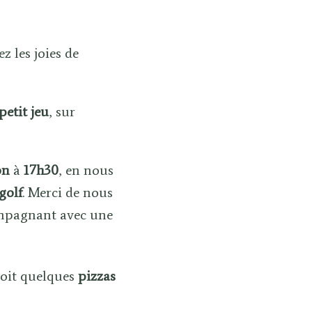
z les joies de
petit jeu
, sur
on
à
17h30
, en nous
golf
. Merci de nous
ompagnant avec une
oit quelques
pizzas