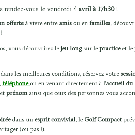
 rendez-vous le vendredi 4
avril à 17h30
!
on
offerte
à vivre entre
amis
ou en
familles
, découvre
r
!
os, vous découvrirez le
jeu long
sur le
practice
et le
 dans les meilleures conditions, réservez votre
sessi
,
téléphone
ou en venant directement à l'
accueil du 
et
prénom
ainsi que ceux des personnes vous acc
oirée
dans un
esprit
convivial
, le
Golf Compact
prév
artager (ou pas !).