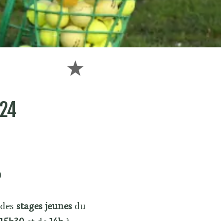
024
 
 des
stages
jeunes
du